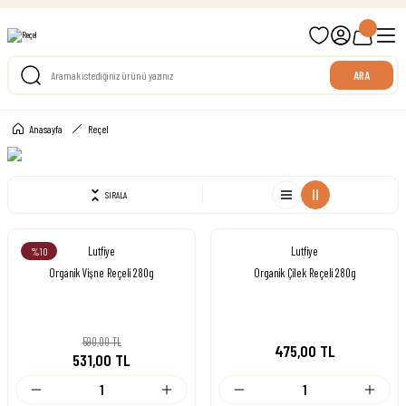
699 TL ve Üzeri Ücretsiz Kargo
ARA
Anasayfa
Reçel
SIRALA
Lutfiye
Lutfiye
%10
Organik Vişne Reçeli 280g
Organik Çilek Reçeli 280g
590,00 TL
475,00 TL
531,00 TL