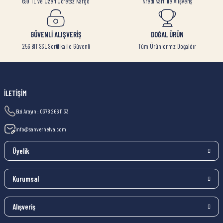
699 TL ve Üzeri Ücretsiz Kargo
Kredi Kartı ile Alışveriş
GÜVENLİ ALIŞVERİŞ
DOĞAL ÜRÜN
256 BIT SSL Sertifika ile Güvenli
Tüm Ürünlerimiz Doğaldır
İLETİŞİM
Bizi Arayın : 0378 266 11 33
info@sanverhelva.com
Üyelik
Kurumsal
Alışveriş