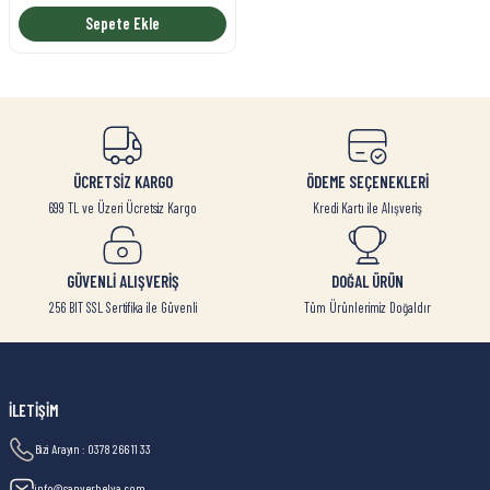
Sepete Ekle
ÜCRETSİZ KARGO
ÖDEME SEÇENEKLERİ
699 TL ve Üzeri Ücretsiz Kargo
Kredi Kartı ile Alışveriş
GÜVENLİ ALIŞVERİŞ
DOĞAL ÜRÜN
256 BIT SSL Sertifika ile Güvenli
Tüm Ürünlerimiz Doğaldır
İLETİŞİM
Bizi Arayın : 0378 266 11 33
info@sanverhelva.com