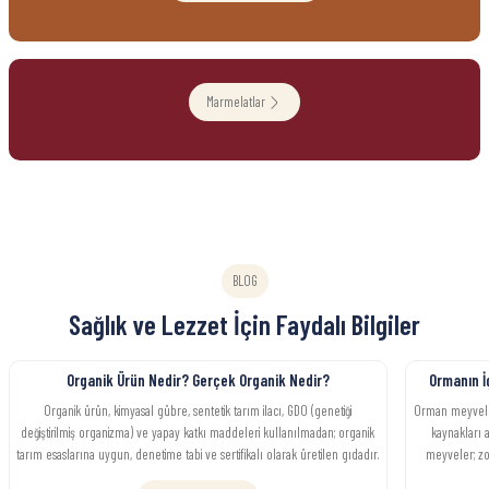
475,00 TL
531,00 TL
Sepete Ekle
Sepete Ekle
Marmelatlar
Lutfiye
%50
Lutfiye Sade Helva 200g
300,00 TL
BLOG
150,00 TL
Sağlık ve Lezzet İçin Faydalı Bilgiler
Sepete Ekle
Organik Ürün Nedir? Gerçek Organik Nedir?
Ormanın İ
Organik ürün, kimyasal gübre, sentetik tarım ilacı, GDO (genetiği
Orman meyveleri
değiştirilmiş organizma) ve yapay katkı maddeleri kullanılmadan; organik
kaynakları a
tarım esaslarına uygun, denetime tabi ve sertifikalı olarak üretilen gıdadır.
meyveler; zor
“Doğal ürün”, “köy ürünü”, “ev yapımı” gibi ifadeler tek başına organik
antioksidan, p