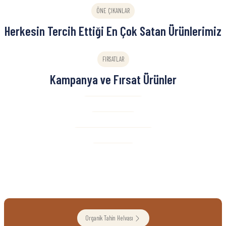
ÖNE ÇIKANLAR
Herkesin Tercih Ettiği En Çok Satan Ürünlerimiz
Lutfiye
Lutfiye
FIRSATLAR
Organik Böğürtlen Marmelatı 280 g
Organik Tahin 230g
Kampanya ve Fırsat Ürünler
Organik Vişne Reçeli
Organik Tahin
475,00 TL
300,00 TL
Organik Böğürtlen Marmelatı
Karadut Özü
Sepete Ekle
Sepete Ekle
Lutfiye
Lutfiye
%10
Organik Vişne Reçeli 280g
Organik Çilek Reçeli 280g
Organik Tahin Helvası
590,00 TL