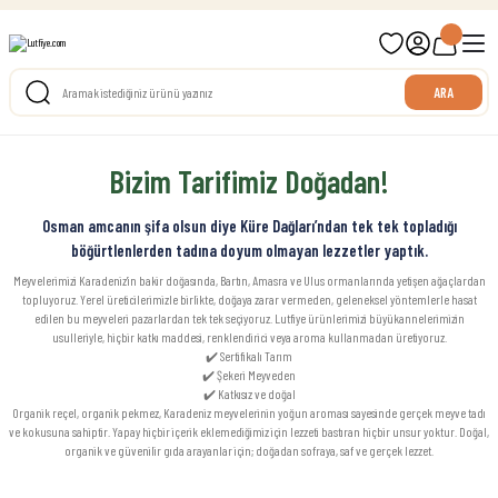
699 TL ve Üzeri Ücretsiz Kargo
ARA
Bizim Tarifimiz Doğadan!
Osman amcanın şifa olsun diye Küre Dağları’ndan tek tek topladığı
böğürtlenlerden tadına doyum olmayan lezzetler yaptık.
Meyvelerimizi Karadeniz’in bakir doğasında, Bartın, Amasra ve Ulus ormanlarında yetişen ağaçlardan
topluyoruz. Yerel üreticilerimizle birlikte, doğaya zarar vermeden, geleneksel yöntemlerle hasat
edilen bu meyveleri pazarlardan tek tek seçiyoruz. Lutfiye ürünlerimizi büyükannelerimizin
usulleriyle, hiçbir katkı maddesi, renklendirici veya aroma kullanmadan üretiyoruz.
✔️ Sertifikalı Tarım
✔️ Şekeri Meyveden
✔️ Katkısız ve doğal
Organik reçel, organik pekmez, Karadeniz meyvelerinin yoğun aroması sayesinde gerçek meyve tadı
ve kokusuna sahiptir. Yapay hiçbir içerik eklemediğimiz için lezzeti bastıran hiçbir unsur yoktur. Doğal,
organik ve güvenilir gıda arayanlar için; doğadan sofraya, saf ve gerçek lezzet.