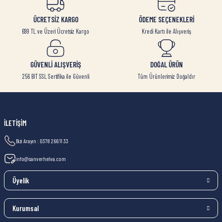
ÜCRETSİZ KARGO
ÖDEME SEÇENEKLERİ
699 TL ve Üzeri Ücretsiz Kargo
Kredi Kartı ile Alışveriş
GÜVENLİ ALIŞVERİŞ
DOĞAL ÜRÜN
256 BIT SSL Sertifika ile Güvenli
Tüm Ürünlerimiz Doğaldır
İLETİŞİM
Bizi Arayın : 0378 266 11 33
info@sanverhelva.com
Üyelik
Kurumsal