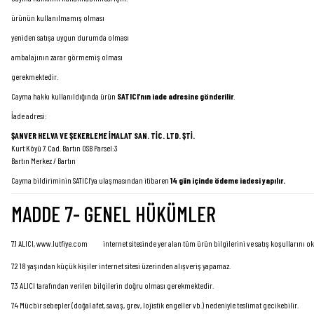
ürünün kullanılmamış olması
yeniden satışa uygun durumda olması
ambalajının zarar görmemiş olması
gerekmektedir.
Cayma hakkı kullanıldığında ürün
SATICI’nın iade adresine gönderilir
.
İade adresi:
ŞANVER HELVA VE ŞEKERLEME İMALAT SAN. TİC. LTD. ŞTİ.
Kurt Köyü 7. Cad. Bartın OSB Parsel:3
Bartın Merkez / Bartın
Cayma bildiriminin SATICI’ya ulaşmasından itibaren
14 gün içinde ödeme iadesi yapılır.
MADDE 7- GENEL HÜKÜMLER
7.1 ALICI,
www.lutfiye.com
internet sitesinde yer alan tüm ürün bilgilerini ve satış koşullarını
7.2 18 yaşından küçük kişiler internet sitesi üzerinden alışveriş yapamaz.
7.3 ALICI tarafından verilen bilgilerin doğru olması gerekmektedir.
7.4 Mücbir sebepler (doğal afet, savaş, grev, lojistik engeller vb.) nedeniyle teslimat gecikebilir.