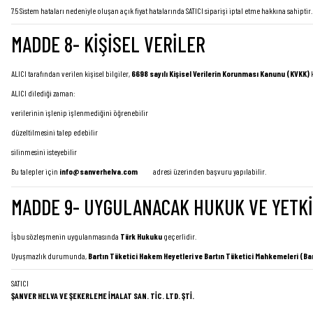
7.5 Sistem hataları nedeniyle oluşan açık fiyat hatalarında SATICI siparişi iptal etme hakkına sahiptir.
MADDE 8- KİŞİSEL VERİLER
ALICI tarafından verilen kişisel bilgiler,
6698 sayılı Kişisel Verilerin Korunması Kanunu (KVKK)
k
ALICI dilediği zaman:
verilerinin işlenip işlenmediğini öğrenebilir
düzeltilmesini talep edebilir
silinmesini isteyebilir
Bu talepler için
info@sanverhelva.com
adresi üzerinden başvuru yapılabilir.
MADDE 9- UYGULANACAK HUKUK VE YETK
İşbu sözleşmenin uygulanmasında
Türk Hukuku
geçerlidir.
Uyuşmazlık durumunda,
Bartın Tüketici Hakem Heyetleri ve Bartın Tüketici Mahkemeleri (Bar
SATICI
ŞANVER HELVA VE ŞEKERLEME İMALAT SAN. TİC. LTD. ŞTİ.