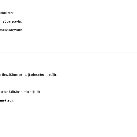
 kabul eder.
 ile ödenecektir.
esi
ile ödeyebilir.
ı ile ALICI’nın belirttiği adrese teslim edilir.
lardan SATICI sorumlu değildir.
kmektedir
.