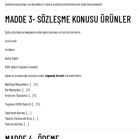
ödeme koşulları ve tarafların hak ve yükümlülüklerinin belirlenmesidir.
MADDE 3- SÖZLEŞME KONUSU ÜRÜNLER
İşbu sözleşme kapsamında satın alınan ürün/ürünlerin:
ürün adı
miktarı
satış fiyatı
KDV dahil toplam bedeli
sipariş sırasında oluşturulan
sipariş özeti
ile belirlenir.
Nakliye Masrafları: […] TL
Ek Masraflar: […] TL
İndirim Toplamı: […] TL
Toplam (KDV Dahil): […] TL
Teslimat Adresi: […]
Teslim Edilecek Kişi: […]
Fatura Adresi: […]
MADDE 4- ÖDEME