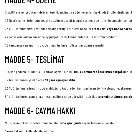
4.1 ALICI, alışverişi öncesinde ürün özellikleri, fiyatı ve ödeme şartları hakkında bilgilendirildiğini
4.2 Sipariş edilen ürünlerin bedeli ve teslimat bedeli, işbu sözleşmede belirtilen ödeme yöntemleri
4.3 ALICI internet sitesi üzerinden sipariş verdiği ürünlerin bedelini
kredi kartı veya banka haval
4.4 Bankaların ödeme sırasında uygulayabileceği kesintilerden SATICI sorumlu değildir.
4.5 Kampanya veya indirim uygulanması halinde ilgili şartlar siparişe yansıtılır.
MADDE 5- TESLİMAT
5.1 Sipariş edilen ürünler, SATICI’nın anlaşmalı olduğu
DHL eCommerce (eski MNG Kargo)
aracılığ
5.2 Teslimat süresi, yasal olarak
30 günü aşmayacaktır
.
5.3 ALICI teslimat adresinin doğru olduğunu kabul eder. Yanlış adres nedeniyle oluşabilecek sorun
5.4 Ürün teslimi sırasında hasar tespit edilirse kargo görevlisi ile birlikte
tutanak tutulması gere
MADDE 6- CAYMA HAKKI
ALICI, ürünün kendisine tesliminden itibaren
14 gün içinde
cayma hakkını kullanabilir.
Cayma hakkının kullanılabilmesi için: