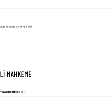
apsamında saklanır ve işlenir.
İLİ MAHKEME
tın Adliyesi)
yetkilidir.