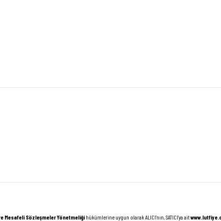
ve Mesafeli Sözleşmeler Yönetmeliği
hükümlerine uygun olarak ALICI’nın, SATICI’ya ait
www.lutfiye