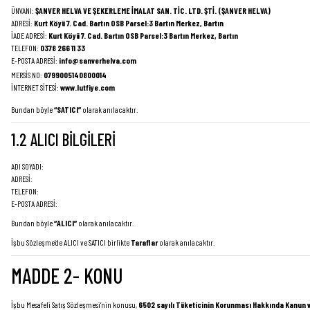
ÜNVANI:
ŞANVER HELVA VE ŞEKERLEME İMALAT SAN. TİC. LTD. ŞTİ. (ŞANVER HELVA)
ADRESİ:
Kurt Köyü 7. Cad. Bartın OSB Parsel:3 Bartın Merkez, Bartın
İADE ADRESİ:
Kurt Köyü 7. Cad. Bartın OSB Parsel:3 Bartın Merkez, Bartın
TELEFON:
0378 266 11 33
E-POSTA ADRESİ:
info@sanverhelva.com
MERSİS NO:
0799005140800014
İNTERNET SİTESİ:
www.lutfiye.com
Bundan böyle
“SATICI”
olarak anılacaktır.
1.2 ALICI BİLGİLERİ
ADI SOYADI:
ADRESİ:
TELEFON:
E-POSTA ADRESİ:
Bundan böyle
“ALICI”
olarak anılacaktır.
İşbu Sözleşme’de ALICI ve SATICI birlikte
Taraflar
olarak anılacaktır.
MADDE 2- KONU
İşbu Mesafeli Satış Sözleşmesi’nin konusu,
6502 sayılı Tüketicinin Korunması Hakkında Kanun 