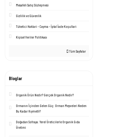
Mesafeli Satış Sözleşmesi
Gizlilik ve Güvenlik
Tüketici Haklari – Cayma – İptal İade Koşullari
Kişisel Veriler Politikası
Tüm Sayfalar
Bloglar
Organik Ürün Nedir? Gerçek Organik Nedir?
Ormanın İçinden Gelen Güç: Orman Meyveleri Neden
Bu Kadar Kıymetli?
Doğadan Sofraya: Yerel Üreticilerle Organik Gıda
Üretimi