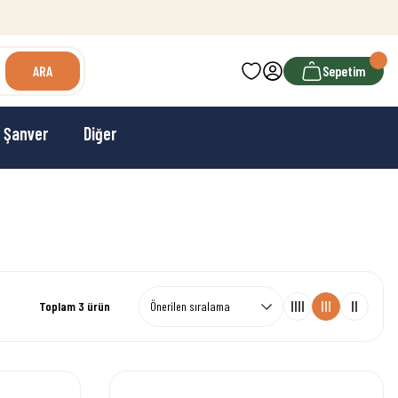
699 TL ve Üzeri Ücretsiz Kargo
ARA
Sepetim
Şanver
Diğer
Toplam 3 ürün