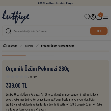
699 TL ve Üzeri Ücretsiz Kargo
0
ARA
Anasayfa
Pekmez
Organik Üzüm Pekmezi 280g
Organik Üzüm Pekmezi 280g
0 Yorum
339,00 TL
Lütfiye Organik Üzüm Pekmezi, %100 organik üzüm meyvesinden üretilmiştir. İlave
şeker, katkı maddesi ve koruyucu içermez. Vegan beslenmeye uygundur. Doğal
tatlılığıyla kahvaltılarda ve tariflerde güvenle tüketilir. ✔ %100 organik üzüm ✔ Katkı
maddesi ve koruyucu yok ✔ Vegan