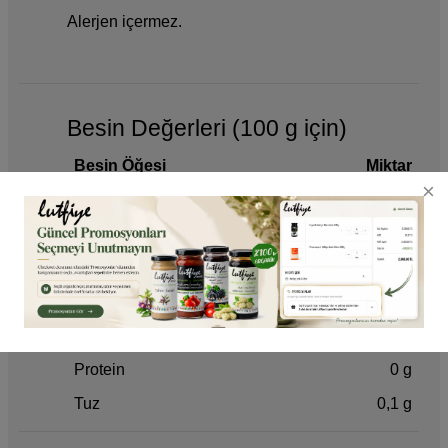
Alerjen içermez.
Besin Değerleri (100 g için)
Besin Öğesi
Miktar
Enerji
291,3 kcal
Yağ
0,1 g
Karbonhidrat
72,5 g
Şekerler
71,5 g
Diyet Lifi
0,2 g
Protein
0 g
Tuz
0,1 g