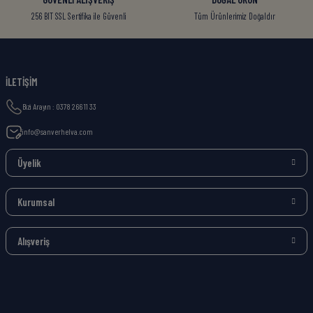
256 BIT SSL Sertifika ile Güvenli
Tüm Ürünlerimiz Doğaldır
İLETİŞİM
Bizi Arayın : 0378 266 11 33
info@sanverhelva.com
Üyelik
Kurumsal
Alışveriş