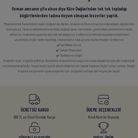
Osman amcanın şifa olsun diye Küre Dağları’ndan tek tek topladığı
böğürtlenlerden tadına doyum olmayan lezzetler yaptık.
Meyvelerimizi Karadeniz’in bakir doğasında, Bartın, Amasra ve Ulus ormanlarında yetişen ağaçlardan
topluyoruz. Yerel üreticilerimizle birlikte, doğaya zarar vermeden, geleneksel yöntemlerle hasat
edilen bu meyveleri pazarlardan tek tek seçiyoruz. Lutfiye ürünlerimizi büyükannelerimizin
usulleriyle, hiçbir katkı maddesi, renklendirici veya aroma kullanmadan üretiyoruz.
✔️ Sertifikalı Tarım
✔️ Şekeri Meyveden
✔️ Katkısız ve doğal
Organik reçel, organik pekmez, Karadeniz meyvelerinin yoğun aroması sayesinde gerçek meyve tadı
ve kokusuna sahiptir. Yapay hiçbir içerik eklemediğimiz için lezzeti bastıran hiçbir unsur yoktur. Doğal,
organik ve güvenilir gıda arayanlar için; doğadan sofraya, saf ve gerçek lezzet.
ÜCRETSİZ KARGO
ÖDEME SEÇENEKLERİ
699 TL ve Üzeri Ücretsiz Kargo
Kredi Kartı ile Alışveriş
GÜVENLİ ALIŞVERİŞ
DOĞAL ÜRÜN