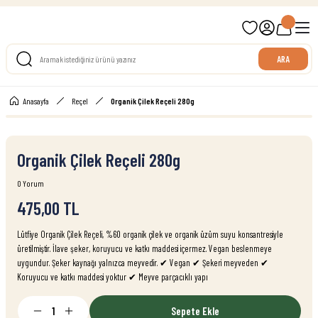
699 TL ve Üzeri Ücretsiz Kargo
ARA
Anasayfa
Reçel
Organik Çilek Reçeli 280g
Organik Çilek Reçeli 280g
0 Yorum
475,00 TL
Lütfiye Organik Çilek Reçeli, %60 organik çilek ve organik üzüm suyu konsantresiyle
üretilmiştir. İlave şeker, koruyucu ve katkı maddesi içermez. Vegan beslenmeye
uygundur. Şeker kaynağı yalnızca meyvedir. ✔ Vegan ✔ Şekeri meyveden ✔
Koruyucu ve katkı maddesi yoktur ✔ Meyve parçacıklı yapı
Sepete Ekle