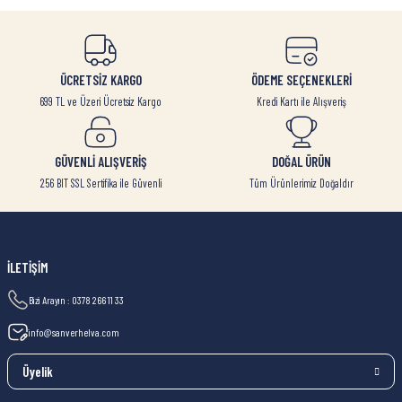
ÜCRETSİZ KARGO
ÖDEME SEÇENEKLERİ
699 TL ve Üzeri Ücretsiz Kargo
Kredi Kartı ile Alışveriş
GÜVENLİ ALIŞVERİŞ
DOĞAL ÜRÜN
256 BIT SSL Sertifika ile Güvenli
Tüm Ürünlerimiz Doğaldır
İLETİŞİM
Bizi Arayın : 0378 266 11 33
info@sanverhelva.com
Üyelik