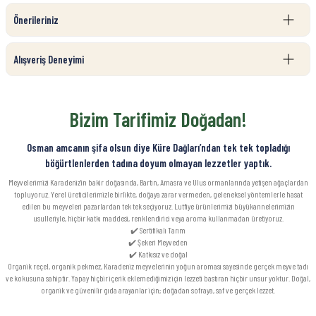
Önerileriniz
Alışveriş Deneyimi
Bizim Tarifimiz Doğadan!
Osman amcanın şifa olsun diye Küre Dağları’ndan tek tek topladığı
böğürtlenlerden tadına doyum olmayan lezzetler yaptık.
Meyvelerimizi Karadeniz’in bakir doğasında, Bartın, Amasra ve Ulus ormanlarında yetişen ağaçlardan
topluyoruz. Yerel üreticilerimizle birlikte, doğaya zarar vermeden, geleneksel yöntemlerle hasat
edilen bu meyveleri pazarlardan tek tek seçiyoruz. Lutfiye ürünlerimizi büyükannelerimizin
usulleriyle, hiçbir katkı maddesi, renklendirici veya aroma kullanmadan üretiyoruz.
✔️ Sertifikalı Tarım
✔️ Şekeri Meyveden
✔️ Katkısız ve doğal
Organik reçel, organik pekmez, Karadeniz meyvelerinin yoğun aroması sayesinde gerçek meyve tadı
ve kokusuna sahiptir. Yapay hiçbir içerik eklemediğimiz için lezzeti bastıran hiçbir unsur yoktur. Doğal,
organik ve güvenilir gıda arayanlar için; doğadan sofraya, saf ve gerçek lezzet.