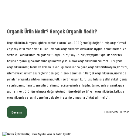
Organik Ürün Nedir? Gerçek Organik Nedir?
Organik ürün, kimyasal gübre, sentetik tarım ilacı, GDO (genetiği değiştirilmiş organizma)
ve yapay katkı maddeleri kullanılmadan; organik tarım esaslarına uygun, denetime tabi ve
sertifikalı olarak üretilen gıdadır. “Doğal ürün”, “köy ürünü”, “ev yapımı” gibi ifadeler tek
başına organik gıda anlamına gelmez ve yasal olarak organik kabul edilmez. Türkiye’de
organik ürünler, Tarım ve Orman Bakanlığı mevzuatına göre; organik sertifikasyon, kontrol,
izleme ve etiketleme süreçlerinden geçirilerek denetlenir. Gerçek organik ürün; üzerinde
yer alan organik sertifika numarası, yetkili sertifikasyon kuruluşu bilgisi, şeffaf etiket içeriği
ve tarladan sofraya izlenebilir üretim süreci sayesinde anlaşılır. Bu nedenle organik gıda
satın alırken, ürünün yalnızca doğal görünümüne değil; sertifikalı organik ürün, katkısız
organik gıda ve resmî denetim belgelerine sahip olmasına dikkat edilmelidir.
Devamı
18/01/2026
23:33