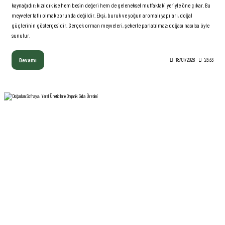
kaynağıdır; kızılcık ise hem besin değeri hem de geleneksel mutfaktaki yeriyle öne çıkar. Bu
meyveler tatlı olmak zorunda değildir. Ekşi, buruk ve yoğun aromalı yapıları, doğal
güçlerinin göstergesidir. Gerçek orman meyveleri, şekerle parlatılmaz; doğası nasılsa öyle
sunulur.
Devamı
18/01/2026
23:33