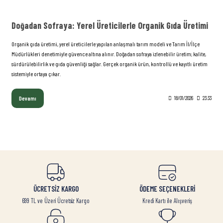
Doğadan Sofraya: Yerel Üreticilerle Organik Gıda Üretimi
Organik gıda üretimi, yerel üreticilerle yapılan anlaşmalı tarım modeli ve Tarım İl/İlçe
Müdürlükleri denetimiyle güvence altına alınır. Doğadan sofraya izlenebilir üretim; kalite,
sürdürülebilirlik ve gıda güvenliği sağlar. Gerçek organik ürün, kontrollü ve kayıtlı üretim
sistemiyle ortaya çıkar.
Devamı
18/01/2026
23:33
ÜCRETSİZ KARGO
ÖDEME SEÇENEKLERİ
699 TL ve Üzeri Ücretsiz Kargo
Kredi Kartı ile Alışveriş