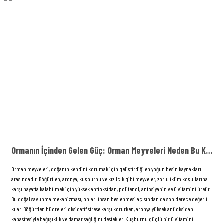
Ormanın İçinden Gelen Güç: Orman Meyveleri Neden Bu Kadar Kıymetli?
Orman meyveleri, doğanın kendini korumak için geliştirdiği en yoğun besin kaynakları
arasındadır. Böğürtlen, aronya, kuşburnu ve kızılcık gibi meyveler; zorlu iklim koşullarına
karşı hayatta kalabilmek için yüksek antioksidan, polifenol, antosiyanin ve C vitamini üretir.
Bu doğal savunma mekanizması, onları insan beslenmesi açısından da son derece değerli
kılar. Böğürtlen hücreleri oksidatif strese karşı korurken, aronya yüksek antioksidan
kapasitesiyle bağışıklık ve damar sağlığını destekler. Kuşburnu güçlü bir C vitamini