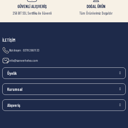
GÜVENLİ ALIŞVERİŞ
DOĞAL ÜRÜN
256 BIT SSL Sertifika ile Güvenli
Tüm Ürünlerimiz Doğaldır
İLETİŞİM
Bizi Arayın : 0378 266 11 33
info@sanverhelva.com
Üyelik
Kurumsal
Alışveriş