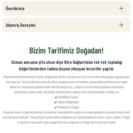
Önerileriniz
Alışveriş Deneyimi
Bizim Tarifimiz Doğadan!
Osman amcanın şifa olsun diye Küre Dağları’ndan tek tek topladığı
böğürtlenlerden tadına doyum olmayan lezzetler yaptık.
Meyvelerimizi Karadeniz’in bakir doğasında, Bartın, Amasra ve Ulus ormanlarında yetişen ağaçlardan
topluyoruz. Yerel üreticilerimizle birlikte, doğaya zarar vermeden, geleneksel yöntemlerle hasat
edilen bu meyveleri pazarlardan tek tek seçiyoruz. Lutfiye ürünlerimizi büyükannelerimizin
usulleriyle, hiçbir katkı maddesi, renklendirici veya aroma kullanmadan üretiyoruz.
✔️ Sertifikalı Tarım
✔️ Şekeri Meyveden
✔️ Katkısız ve doğal
Organik reçel, organik pekmez, Karadeniz meyvelerinin yoğun aroması sayesinde gerçek meyve tadı
ve kokusuna sahiptir. Yapay hiçbir içerik eklemediğimiz için lezzeti bastıran hiçbir unsur yoktur. Doğal,
organik ve güvenilir gıda arayanlar için; doğadan sofraya, saf ve gerçek lezzet.