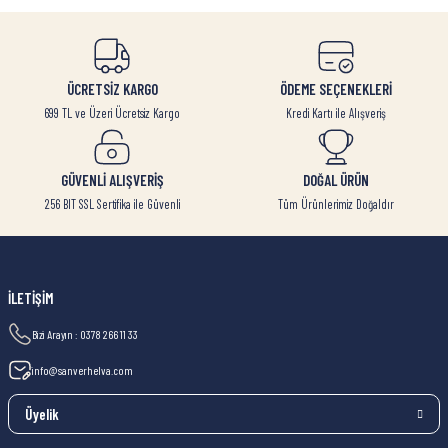
ÜCRETSİZ KARGO
ÖDEME SEÇENEKLERİ
699 TL ve Üzeri Ücretsiz Kargo
Kredi Kartı ile Alışveriş
GÜVENLİ ALIŞVERİŞ
DOĞAL ÜRÜN
256 BIT SSL Sertifika ile Güvenli
Tüm Ürünlerimiz Doğaldır
İLETİŞİM
Bizi Arayın : 0378 266 11 33
info@sanverhelva.com
Üyelik