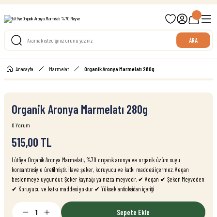
699 TL ve Üzeri Ücretsiz Kargo
ARA
Anasayfa
Marmelat
Organik Aronya Marmelatı 280g
Organik Aronya Marmelatı 280g
0 Yorum
515,00 TL
Lütfiye Organik Aronya Marmelatı, %70 organik aronya ve organik üzüm suyu
konsantresiyle üretilmiştir. İlave şeker, koruyucu ve katkı maddesi içermez. Vegan
beslenmeye uygundur. Şeker kaynağı yalnızca meyvedir. ✔ Vegan ✔ Şekeri Meyveden
✔ Koruyucu ve katkı maddesi yoktur ✔ Yüksek antioksidan içeriği
Sepete Ekle