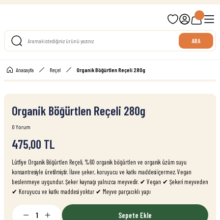
699 TL ve Üzeri Ücretsiz Kargo
ARA
Anasayfa
Reçel
Organik Böğürtlen Reçeli 280g
Organik Böğürtlen Reçeli 280g
0 Yorum
475,00 TL
Lütfiye Organik Böğürtlen Reçeli, %60 organik böğürtlen ve organik üzüm suyu
konsantresiyle üretilmiştir. İlave şeker, koruyucu ve katkı maddesi içermez. Vegan
beslenmeye uygundur. Şeker kaynağı yalnızca meyvedir. ✔ Vegan ✔ Şekeri meyveden
✔ Koruyucu ve katkı maddesi yoktur ✔ Meyve parçacıklı yapı
Sepete Ekle