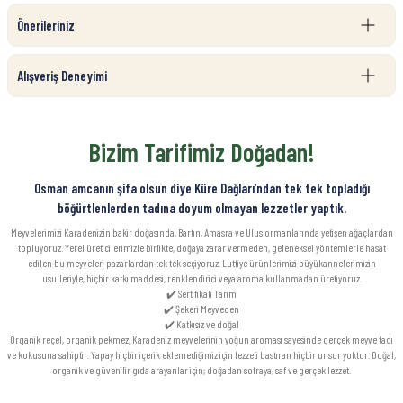
Önerileriniz
Alışveriş Deneyimi
Bizim Tarifimiz Doğadan!
Osman amcanın şifa olsun diye Küre Dağları’ndan tek tek topladığı
böğürtlenlerden tadına doyum olmayan lezzetler yaptık.
Meyvelerimizi Karadeniz’in bakir doğasında, Bartın, Amasra ve Ulus ormanlarında yetişen ağaçlardan
topluyoruz. Yerel üreticilerimizle birlikte, doğaya zarar vermeden, geleneksel yöntemlerle hasat
edilen bu meyveleri pazarlardan tek tek seçiyoruz. Lutfiye ürünlerimizi büyükannelerimizin
usulleriyle, hiçbir katkı maddesi, renklendirici veya aroma kullanmadan üretiyoruz.
✔️ Sertifikalı Tarım
✔️ Şekeri Meyveden
✔️ Katkısız ve doğal
Organik reçel, organik pekmez, Karadeniz meyvelerinin yoğun aroması sayesinde gerçek meyve tadı
ve kokusuna sahiptir. Yapay hiçbir içerik eklemediğimiz için lezzeti bastıran hiçbir unsur yoktur. Doğal,
organik ve güvenilir gıda arayanlar için; doğadan sofraya, saf ve gerçek lezzet.