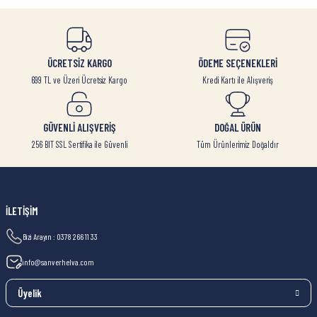
ÜCRETSİZ KARGO
ÖDEME SEÇENEKLERİ
699 TL ve Üzeri Ücretsiz Kargo
Kredi Kartı ile Alışveriş
GÜVENLİ ALIŞVERİŞ
DOĞAL ÜRÜN
256 BIT SSL Sertifika ile Güvenli
Tüm Ürünlerimiz Doğaldır
İLETİŞİM
Bizi Arayın : 0378 266 11 33
info@sanverhelva.com
Üyelik