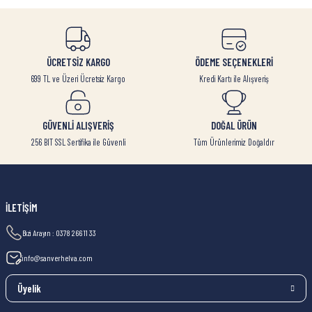
ÜCRETSİZ KARGO
ÖDEME SEÇENEKLERİ
699 TL ve Üzeri Ücretsiz Kargo
Kredi Kartı ile Alışveriş
GÜVENLİ ALIŞVERİŞ
DOĞAL ÜRÜN
256 BIT SSL Sertifika ile Güvenli
Tüm Ürünlerimiz Doğaldır
İLETİŞİM
Bizi Arayın : 0378 266 11 33
info@sanverhelva.com
Üyelik