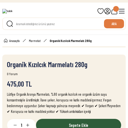
699 TL ve Üzeri Ücretsiz Kargo
ARA
Anasayfa
Marmelat
Organik Kızılcık Marmelatı 280g
Organik Kızılcık Marmelatı 280g
0 Yorum
475,00 TL
Lütfiye Organik Aronya Marmelatı, %80 organik kızılcık ve organik üzüm suyu
konsantresiyle üretilmiştir. İlave şeker, koruyucu ve katkı maddesi içermez. Vegan
beslenmeye uygundur. Şeker kaynağı yalnızca meyvedir. ✔ Vegan ✔ Şekeri Meyveden
✔ Koruyucu ve katkı maddesi yoktur ✔ Yüksek antioksidan içeriği
Sepete Ekle