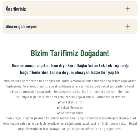
Önerileriniz
Alışveriş Deneyimi
Bizim Tarifimiz Doğadan!
Osman amcanın şifa olsun diye Küre Dağları’ndan tek tek topladığı
böğürtlenlerden tadına doyum olmayan lezzetler yaptık.
Meyvelerimizi Karadeniz’in bakir doğasında, Bartın, Amasra ve Ulus ormanlarında yetişen ağaçlardan
topluyoruz. Yerel üreticilerimizle birlikte, doğaya zarar vermeden, geleneksel yöntemlerle hasat
edilen bu meyveleri pazarlardan tek tek seçiyoruz. Lutfiye ürünlerimizi büyükannelerimizin
usulleriyle, hiçbir katkı maddesi, renklendirici veya aroma kullanmadan üretiyoruz.
✔️ Sertifikalı Tarım
✔️ Şekeri Meyveden
✔️ Katkısız ve doğal
Organik reçel, organik pekmez, Karadeniz meyvelerinin yoğun aroması sayesinde gerçek meyve tadı
ve kokusuna sahiptir. Yapay hiçbir içerik eklemediğimiz için lezzeti bastıran hiçbir unsur yoktur. Doğal,
organik ve güvenilir gıda arayanlar için; doğadan sofraya, saf ve gerçek lezzet.