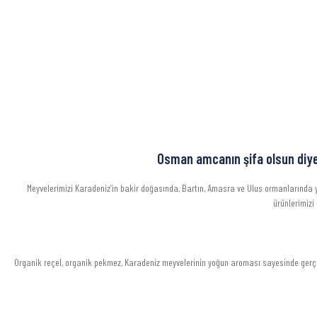
Osman amcanın şifa olsun diye 
Meyvelerimizi Karadeniz’in bakir doğasında, Bartın, Amasra ve Ulus ormanlarında ye
ürünlerimizi
Organik reçel, organik pekmez, Karadeniz meyvelerinin yoğun aroması sayesinde gerçek 