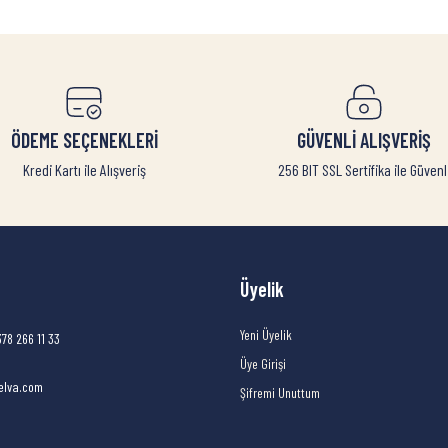
ÖDEME SEÇENEKLERİ
GÜVENLİ ALIŞVERİŞ
Kredi Kartı ile Alışveriş
256 BIT SSL Sertifika ile Güvenl
Üyelik
Yeni Üyelik
378 266 11 33
Üye Girişi
elva.com
Şifremi Unuttum