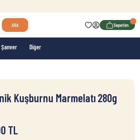
699 TL ve Üzeri Ücretsiz Kargo
ARA
Sepetim
Şanver
Diğer
nik Kuşburnu Marmelatı 280g
00 TL