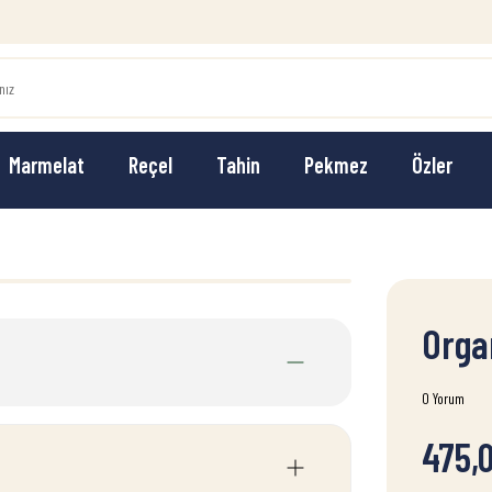
Marmelat
Reçel
Tahin
Pekmez
Özler
Orga
0 Yorum
475,