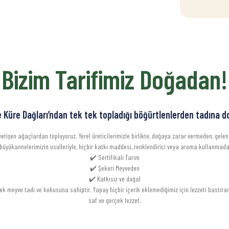
Bizim Tarifimiz Doğadan!
Küre Dağları’ndan tek tek topladığı böğürtlenlerden tadına 
tişen ağaçlardan topluyoruz. Yerel üreticilerimizle birlikte, doğaya zarar vermeden, gele
 büyükannelerimizin usulleriyle, hiçbir katkı maddesi, renklendirici veya aroma kullanmada
✔️ Sertifikalı Tarım
✔️ Şekeri Meyveden
✔️ Katkısız ve doğal
meyve tadı ve kokusuna sahiptir. Yapay hiçbir içerik eklemediğimiz için lezzeti bastıran 
saf ve gerçek lezzet.