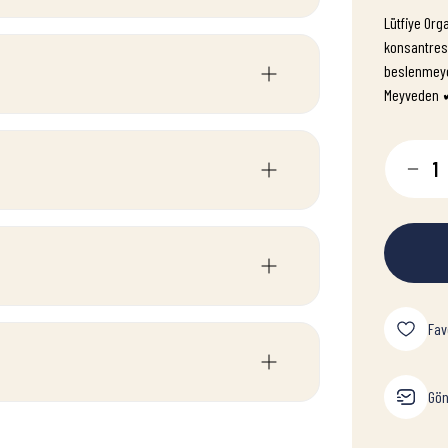
Lütfiye Or
konsantresi
beslenmeye
Meyveden ✔ 
Gön