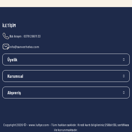
İLETİŞİM
Bizi Arayın : 0378 266 11 33
info@sanverhelva.com
Üyelik
Kurumsal
Alışveriş
Copyright 2026 © - www.lufiye.com - Tüm hakları saklıdır. Kredi kartı bilgileriniz 256bit SSL sertifikası
ile korunmaktadır.