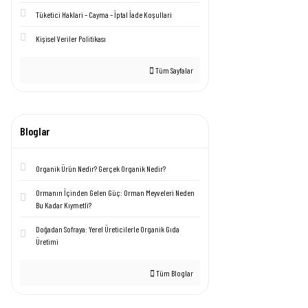
Tüketici Haklari – Cayma – İptal İade Koşullari
Kişisel Veriler Politikası
Tüm Sayfalar
Bloglar
Organik Ürün Nedir? Gerçek Organik Nedir?
Ormanın İçinden Gelen Güç: Orman Meyveleri Neden
Bu Kadar Kıymetli?
Doğadan Sofraya: Yerel Üreticilerle Organik Gıda
Üretimi
Tüm Bloglar