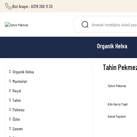
Bizi Arayın : 0378 266 11 33
Organik Helva
Tahin Pekme
Organik Helva
Marmelat
Tahin Pekmez
Reçel
Tahin
Kdv Hariç Fiyat
Pekmez
Genel Toplam
Özler
Şanver