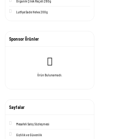
Organik Çilek Reçeli 280g
Lutfiye Sade Helva 200g
Sponsor Ürünler
Ürün Bulunamadı.
Sayfalar
Mesafeli Satış Sözleşmesi
Gizlilik ve Güvenlik