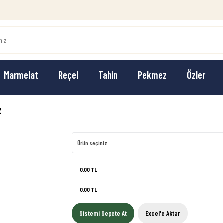
Marmelat
Reçel
Tahin
Pekmez
Özler
z
Ürün seçiniz
0.00 TL
0.00 TL
Sistemi Sepete At
Excel'e Aktar